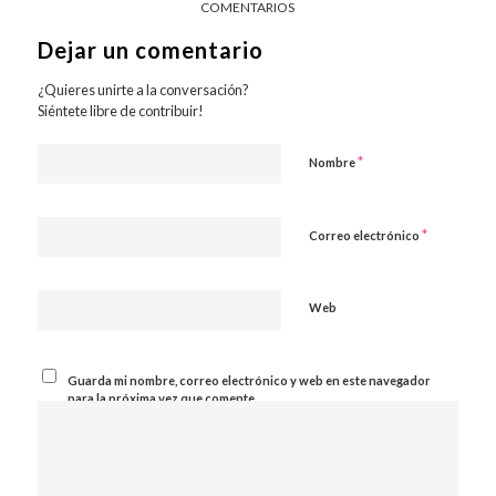
COMENTARIOS
Dejar un comentario
¿Quieres unirte a la conversación?
Siéntete libre de contribuir!
*
Nombre
*
Correo electrónico
Web
Guarda mi nombre, correo electrónico y web en este navegador
para la próxima vez que comente.