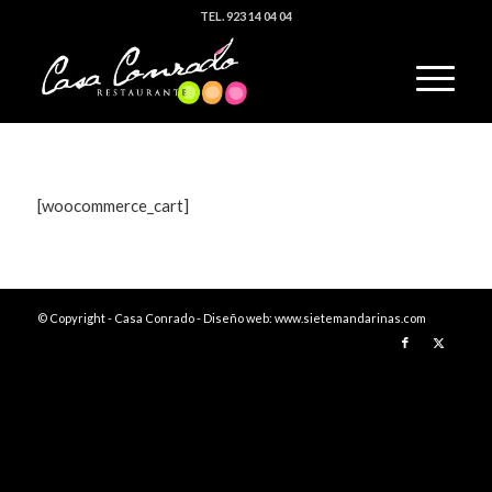
TEL. 923 14 04 04
[woocommerce_cart]
© Copyright - Casa Conrado - Diseño web:
www.sietemandarinas.com